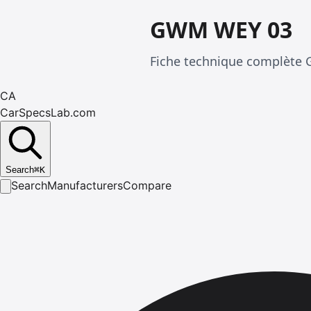
GWM WEY 03
Fiche technique complète 
CA
CarSpecsLab.com
Search
⌘
K
Search
Manufacturers
Compare